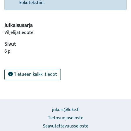
kokotekstiin.
Julkaisusarja
Viljelijätiedote
Sivut
6 p
Tietueen kaikki tiedot
jukuri@luke.fi
Tietosuojaseloste
Saavutettavuusseloste