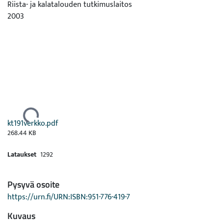
Riista- ja kalatalouden tutkimuslaitos
2003
Ladataan...
kt191verkko.pdf
268.44 KB
Lataukset
1292
Pysyvä osoite
https://urn.fi/URN:ISBN:951-776-419-7
Kuvaus