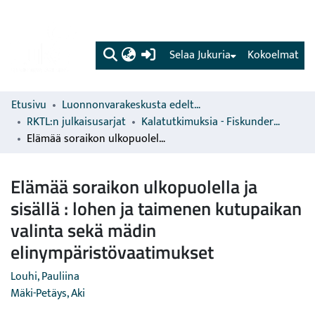
(current)
Selaa Jukuria
Kokoelmat
Etusivu
Luonnonvarakeskusta edeltävien organisaatioiden sarjat
RKTL:n julkaisusarjat
Kalatutkimuksia - Fiskundersökningar
Elämää soraikon ulkopuolella ja sisällä : lohen ja taimenen kutupaikan valinta sekä mädin elinympäristövaatimukset
Elämää soraikon ulkopuolella ja
sisällä : lohen ja taimenen kutupaikan
valinta sekä mädin
elinympäristövaatimukset
Louhi, Pauliina
Mäki-Petäys, Aki