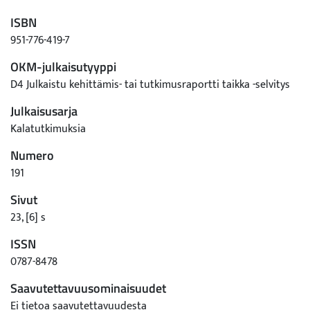
ISBN
951-776-419-7
OKM-julkaisutyyppi
D4 Julkaistu kehittämis- tai tutkimusraportti taikka -selvitys
Julkaisusarja
Kalatutkimuksia
Numero
191
Sivut
23, [6] s
ISSN
0787-8478
Saavutettavuusominaisuudet
Ei tietoa saavutettavuudesta