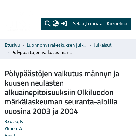
(current)
Selaa Jukuria
Kokoelmat
Etusivu
Luonnonvarakeskuksen julkaisut
Julkaisut
Pölypäästöjen vaikutus männyn ja kuusen neulasten alkuainepitoisuuksiin Olkiluodon märkälaskeuman seuranta-aloilla vuosina 2003 ja 2004
Pölypäästöjen vaikutus männyn ja
kuusen neulasten
alkuainepitoisuuksiin Olkiluodon
märkälaskeuman seuranta-aloilla
vuosina 2003 ja 2004
Rautio, P.
Ylinen, A.