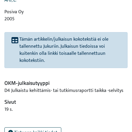
Aro, L.
Posiva Oy
2005
Tämän artikkelin/julkaisun kokotekstiä ei ole
tallennettu Jukuriin. Julkaisun tiedoissa voi
kuitenkin olla linkki toisaalle tallennettuun
kokotekstiin.
OKM-julkaisutyyppi
D4 Julkaistu kehittämis- tai tutkimusraportti taikka -selvitys
Sivut
19 s.