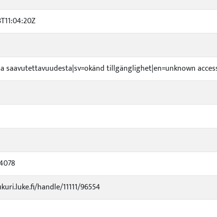
8T11:04:20Z
toa saavutettavuudesta|sv=okänd tillgänglighet|en=unknown accessi
4078
ukuri.luke.fi/handle/11111/96554