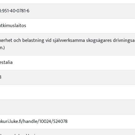
:951-40-0781-6
tkimuslaitos
kerhet och belastning vid självverksamma skogsägares drivningsar
m.)
estalia
3
ukuri.luke.fi/handle/10024/524078