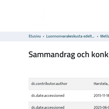
Etusivu
Luonnonvarakeskusta edeltävien organisaatioiden sarjat
Metla
Sammandrag och konkl
dc.contributor.author
Harstela,
dc.date.accessioned
2015-11-1
dc.date.accessioned
2025-06-