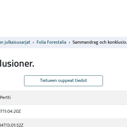
n julkaisusarjat
Folia Forestalia
Sammandra
usioner.
Tietueen suppeat tiedot
 Pertti
8T11:04:20Z
04T13:01:52Z