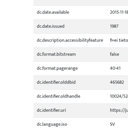
dc.date.available
2015-11-1
dc.date.issued
1987
dc.description.accessibilityfeature
fi=ei tie
dc.format.bitstream
false
dc.format.pagerange
40-41
dc.identifier.olddbid
465682
dc.identifier.oldhandle
10024/52
dc.identifier.uri
https://j
dc.language.iso
SV