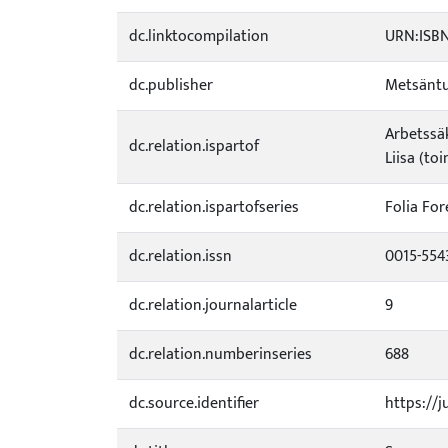
dc.linktocompilation
URN:ISBN
dc.publisher
Metsäntu
Arbetssä
dc.relation.ispartof
Liisa (toi
dc.relation.ispartofseries
Folia For
dc.relation.issn
0015-554
dc.relation.journalarticle
9
dc.relation.numberinseries
688
dc.source.identifier
https://j