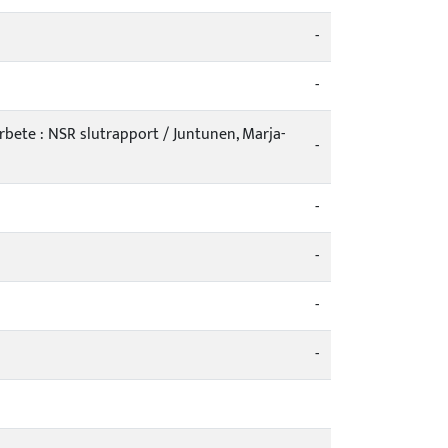
-
-
bete : NSR slutrapport / Juntunen, Marja-
-
-
-
-
-