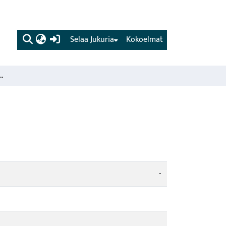
(current)
Selaa Jukuria
Kokoelmat
g och konklusioner.
-