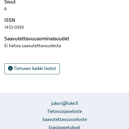
Sivut
6
ISSN
1455-0393
Saavutettavuusominaisuudet
Ei tietoa saavutettavuudesta
Tietueen kaikki tiedot
jukuri@luke.fi
Tietosuojaseloste
Saavutettavuusseloste
Evästeasetukset