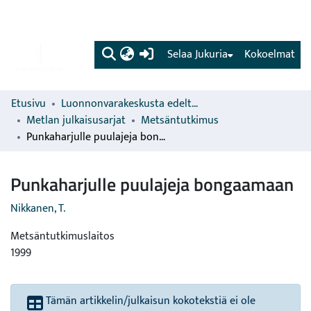
(current)
Selaa Jukuria
Kokoelmat
Etusivu
Luonnonvarakeskusta edeltävien organisaatioiden sarjat
Metlan julkaisusarjat
Metsäntutkimus
Punkaharjulle puulajeja bongaamaan
Punkaharjulle puulajeja bongaamaan
Nikkanen, T.
Metsäntutkimuslaitos
1999
Tämän artikkelin/julkaisun kokotekstiä ei ole