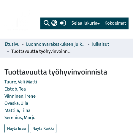
(current)
Selaa Jukuria
Kokoelmat
Etusivu
Luonnonvarakeskuksen julkaisut
Julkaisut
Tuottavuutta työhyvinvoinnista
Tuottavuutta työhyvinvoinnista
Tuure, Veli-Matti
Elstob, Tea
Vänninen, Irene
Ovaska, Ulla
Mattila, Tiina
Serenius, Marjo
Näytä lisää
Näytä Kaikki