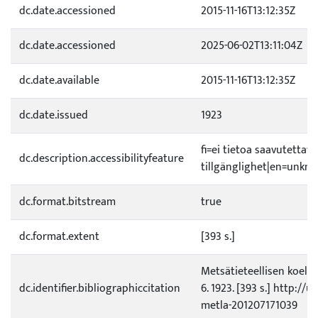
dc.date.accessioned
2015-11-16T13:12:35Z
dc.date.accessioned
2025-06-02T13:11:04Z
dc.date.available
2015-11-16T13:12:35Z
dc.date.issued
1923
fi=ei tietoa saavutetta
dc.description.accessibilityfeature
tillgänglighet|en=unknow
dc.format.bitstream
true
dc.format.extent
[393 s.]
Metsätieteellisen koelai
dc.identifier.bibliographiccitation
6. 1923. [393 s.] http://u
metla-201207171039