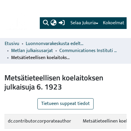
(current)
Selaa Jukuria
Kokoelmat
Etusivu
Luonnonvarakeskusta edeltävien organisaatioiden sarjat
Metlan julkaisusarjat
Communicationes Instituti Forestalis Fenniae
Metsätieteellisen koelaitoksen julkaisuja 6. 1923
Metsätieteellisen koelaitoksen
julkaisuja 6. 1923
Tietueen suppeat tiedot
dc.contributor.corporateauthor
Metsätieteellinen koela