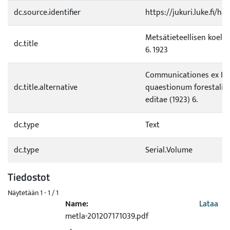
dc.source.identifier
https://jukuri.luke.fi/h
Metsätieteellisen koelai
dc.title
6. 1923
Communicationes ex Ins
dc.title.alternative
quaestionum forestaliu
editae (1923) 6.
dc.type
Text
dc.type
Serial.Volume
Tiedostot
Näytetään
1 - 1 / 1
Name:
Lataa
metla-201207171039.pdf