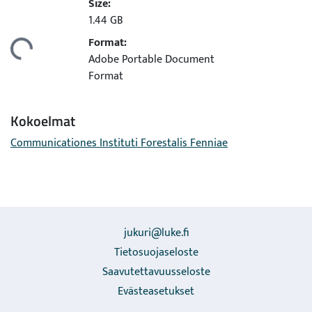
Size:
1.44 GB
Format:
adataan...
Adobe Portable Document
Format
Kokoelmat
Communicationes Instituti Forestalis Fenniae
jukuri@luke.fi
Tietosuojaseloste
Saavutettavuusseloste
Evästeasetukset