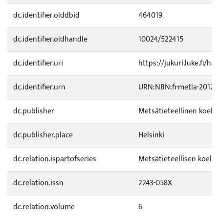
dc.identifier.olddbid
464019
dc.identifier.oldhandle
10024/522415
dc.identifier.uri
https://jukuri.luke.fi/ha
dc.identifier.urn
URN:NBN:fi-metla-20120
dc.publisher
Metsätieteellinen koela
dc.publisher.place
Helsinki
dc.relation.ispartofseries
Metsätieteellisen koelai
dc.relation.issn
2243-058X
dc.relation.volume
6