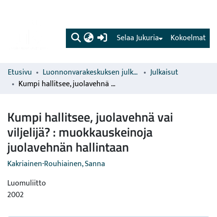
(current)
Selaa Jukuria
Kokoelmat
Etusivu
Luonnonvarakeskuksen julkaisut
Julkaisut
Kumpi hallitsee, juolavehnä vai viljelijä? : muokkauskeinoja juolavehnän hallintaan
Kumpi hallitsee, juolavehnä vai
viljelijä? : muokkauskeinoja
juolavehnän hallintaan
Kakriainen-Rouhiainen, Sanna
Luomuliitto
2002