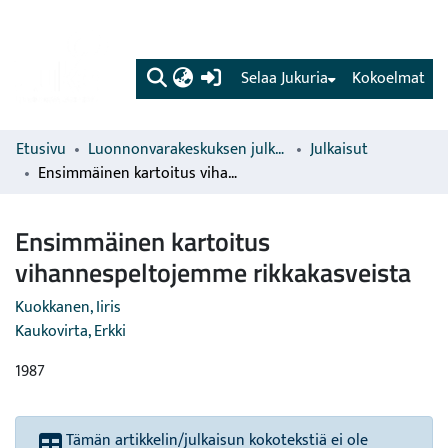
(current)
Selaa Jukuria
Kokoelmat
Etusivu
Luonnonvarakeskuksen julkaisut
Julkaisut
Ensimmäinen kartoitus vihannespeltojemme rikkakasveista
Ensimmäinen kartoitus
vihannespeltojemme rikkakasveista
Kuokkanen, Iiris
Kaukovirta, Erkki
1987
Tämän artikkelin/julkaisun kokotekstiä ei ole