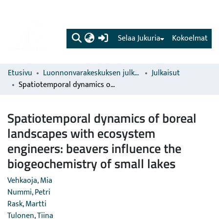
(current)
Selaa Jukuria
Kokoelmat
Etusivu
Luonnonvarakeskuksen julkaisut
Julkaisut
Spatiotemporal dynamics of boreal landscapes with ecosystem engineers: beavers influence the biogeochemistry of small lakes
Spatiotemporal dynamics of boreal
landscapes with ecosystem
engineers: beavers influence the
biogeochemistry of small lakes
Vehkaoja, Mia
Nummi, Petri
Rask, Martti
Tulonen, Tiina