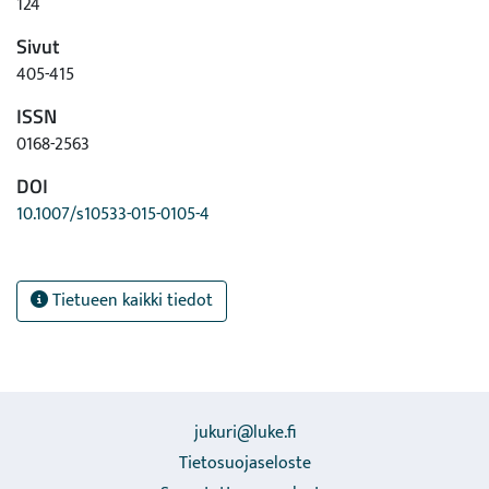
124
Sivut
405-415
ISSN
0168-2563
DOI
10.1007/s10533-015-0105-4
Tietueen kaikki tiedot
jukuri@luke.fi
Tietosuojaseloste