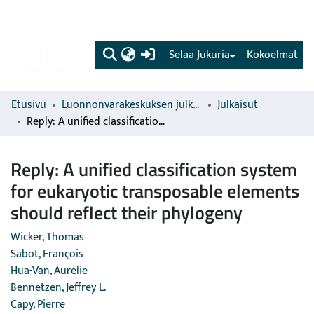
(current)
Selaa Jukuria
Kokoelmat
Etusivu
Luonnonvarakeskuksen julkaisut
Julkaisut
Reply: A unified classification system for eukaryotic transposable elements should reflect their phylogeny
Reply: A unified classification system
for eukaryotic transposable elements
should reflect their phylogeny
Wicker, Thomas
Sabot, François
Hua-Van, Aurélie
Bennetzen, Jeffrey L.
Capy, Pierre