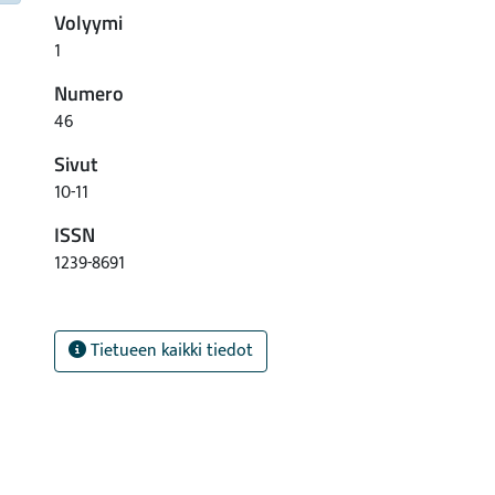
Volyymi
1
Numero
46
Sivut
10-11
ISSN
1239-8691
Tietueen kaikki tiedot