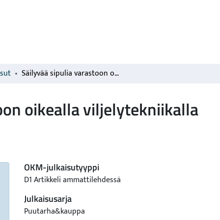
isut
Säilyvää sipulia varastoon oikealla viljelytekniikalla
on oikealla viljelytekniikalla
OKM-julkaisutyyppi
D1 Artikkeli ammattilehdessä
Julkaisusarja
Puutarha&kauppa