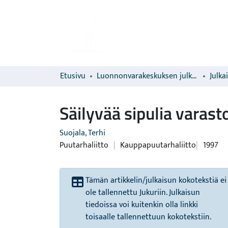
Etusivu
Luonnonvarakeskuksen julkaisut
Julka
Säilyvää sipulia varasto
Suojala, Terhi
Puutarhaliitto
|
Kauppapuutarhaliitto
1997
Tämän artikkelin/julkaisun kokotekstiä ei
ole tallennettu Jukuriin. Julkaisun
tiedoissa voi kuitenkin olla linkki
toisaalle tallennettuun kokotekstiin.