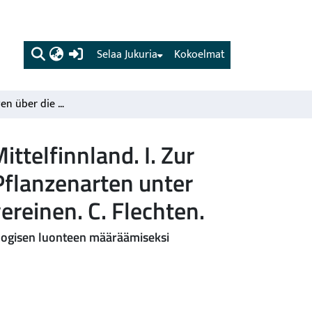
(current)
Selaa Jukuria
Kokoelmat
Untersuchungen über die Waldvegetation in Süd und Mittelfinnland. I. Zur Kenntnis des ökologisch biologischen Charakters der Pflanzenarten unter spezieller Berücksichtigung der Bildung von Pflanzenvereinen. C. Flechten.
telfinnland. I. Zur
Pflanzenarten unter
ereinen. C. Flechten.
loogisen luonteen määräämiseksi