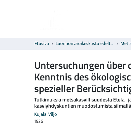
Etusivu
Luonnonvarakeskusta edeltävien organisaatioiden sarjat
Metla
Untersuchungen über di
Kenntnis des ökologisc
spezieller Berücksicht
Tutkimuksia metsäkasvillisuudesta Etelä- j
kasviyhdyskuntien muodostumista silmällä p
Kujala, Viljo
1926