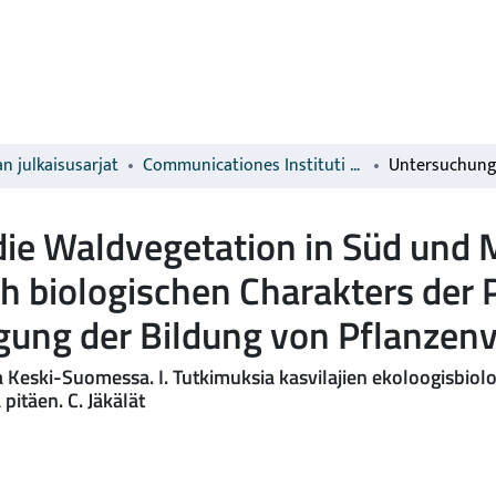
n julkaisusarjat
Communicationes Instituti Forestalis Fenniae
e Waldvegetation in Süd und Mit
h biologischen Charakters der 
igung der Bildung von Pflanzenv
a Keski-Suomessa. I. Tutkimuksia kasvilajien ekoloogisbio
itäen. C. Jäkälät