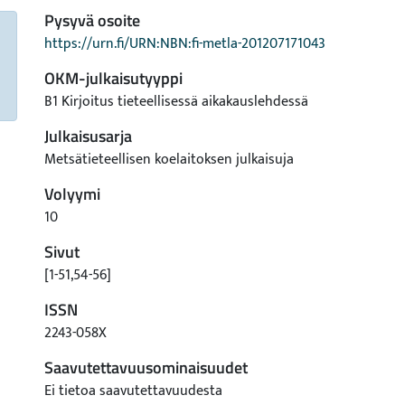
Pysyvä osoite
https://urn.fi/URN:NBN:fi-metla-201207171043
OKM-julkaisutyyppi
B1 Kirjoitus tieteellisessä aikakauslehdessä
Julkaisusarja
Metsätieteellisen koelaitoksen julkaisuja
Volyymi
10
Sivut
[1-51,54-56]
ISSN
2243-058X
Saavutettavuusominaisuudet
Ei tietoa saavutettavuudesta