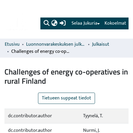
(current)
Selaa Jukuria
Kokoelmat
Etusivu
Luonnonvarakeskuksen julkaisut
Julkaisut
Challenges of energy co-operatives in rural Finland
Challenges of energy co-operatives in
rural Finland
Tietueen suppeat tiedot
dc.contributor.author
Tyynelä, T.
dc.contributor.author
Nurmi, J.