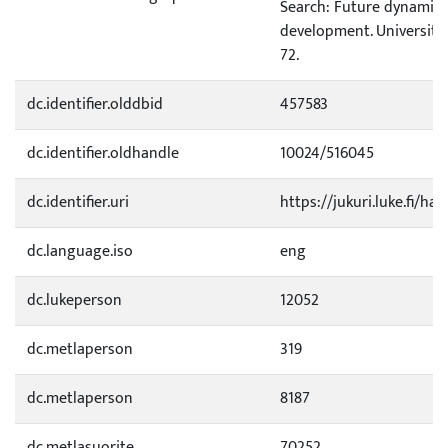
Search: Future dynamics
development. University 
72.
dc.identifier.olddbid
457583
dc.identifier.oldhandle
10024/516045
dc.identifier.uri
https://jukuri.luke.fi/ha
dc.language.iso
eng
dc.lukeperson
12052
dc.metlaperson
319
dc.metlaperson
8187
dc.metlasuorite
70252