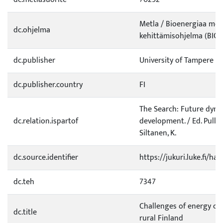
Metla / Bioenergiaa mets
dc.ohjelma
kehittämisohjelma (BIO)
dc.publisher
University of Tampere
dc.publisher.country
FI
The Search: Future dyna
dc.relation.ispartof
development. / Ed. Pullia
Siltanen, K.
dc.source.identifier
https://jukuri.luke.fi/h
dc.teh
7347
Challenges of energy co-
dc.title
rural Finland