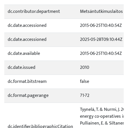
dc.contributor.department
Metsäntutkimuslaitos
dc.date.accessioned
2015-06-25T10:40:54Z
dc.date.accessioned
2025-05-28T09:10:44Z
dc.date.available
2015-06-25T10:40:54Z
dc.date.issued
2010
dc.format.bitstream
false
dc.format.pagerange
71-72
Tyynelä, T. & Nurmi, J. 20
energy co-operatives in r
Pulliainen, E. & Siltanen, 
dc.identifier.bibliographicCitation