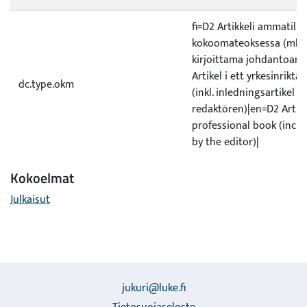
fi=D2 Artikkeli ammatilli
kokoomateoksessa (ml. t
kirjoittama johdantoarti
Artikel i ett yrkesinrikta
dc.type.okm
(inkl. inledningsartikel s
redaktören)|en=D2 Articl
professional book (incl.
by the editor)|
Kokoelmat
Julkaisut
jukuri@luke.fi