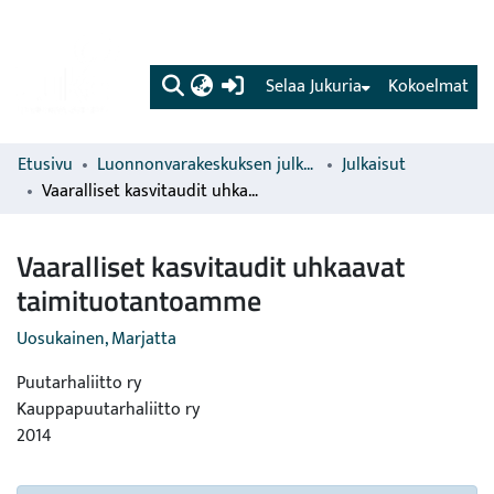
(current)
Selaa Jukuria
Kokoelmat
Etusivu
Luonnonvarakeskuksen julkaisut
Julkaisut
Vaaralliset kasvitaudit uhkaavat taimituotantoamme
Vaaralliset kasvitaudit uhkaavat
taimituotantoamme
Uosukainen, Marjatta
Puutarhaliitto ry
Kauppapuutarhaliitto ry
2014