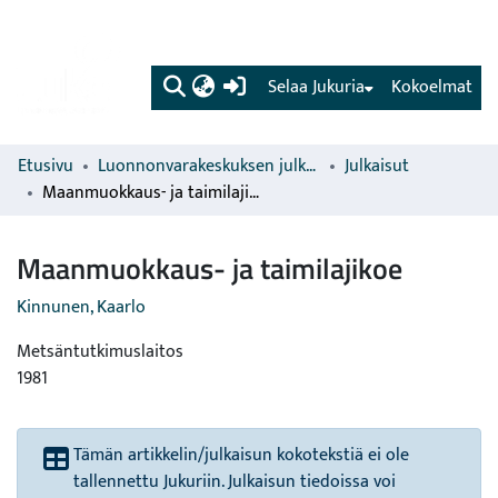
(current)
Selaa Jukuria
Kokoelmat
Etusivu
Luonnonvarakeskuksen julkaisut
Julkaisut
Maanmuokkaus- ja taimilajikoe
Maanmuokkaus- ja taimilajikoe
Kinnunen, Kaarlo
Metsäntutkimuslaitos
1981
Tämän artikkelin/julkaisun kokotekstiä ei ole
tallennettu Jukuriin. Julkaisun tiedoissa voi