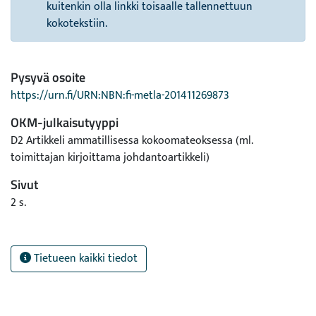
kuitenkin olla linkki toisaalle tallennettuun
kokotekstiin.
Pysyvä osoite
https://urn.fi/URN:NBN:fi-metla-201411269873
OKM-julkaisutyyppi
D2 Artikkeli ammatillisessa kokoomateoksessa (ml.
toimittajan kirjoittama johdantoartikkeli)
Sivut
2 s.
Tietueen kaikki tiedot