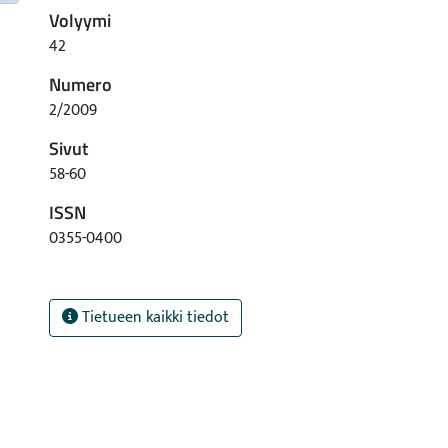
Volyymi
42
Numero
2/2009
Sivut
58-60
ISSN
0355-0400
Tietueen kaikki tiedot