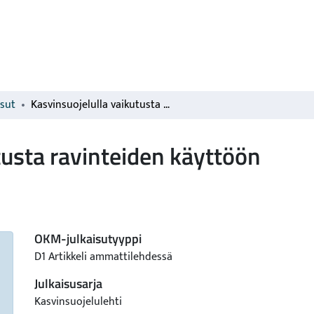
isut
Kasvinsuojelulla vaikutusta ravinteiden käyttöön
tusta ravinteiden käyttöön
OKM-julkaisutyyppi
D1 Artikkeli ammattilehdessä
Julkaisusarja
Kasvinsuojelulehti