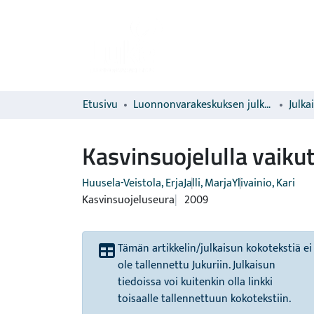
Etusivu
Luonnonvarakeskuksen julkaisut
Julka
Kasvinsuojelulla vaiku
Huusela-Veistola, Erja
Jalli, Marja
Ylivainio, Kari
Kasvinsuojeluseura
2009
Tämän artikkelin/julkaisun kokotekstiä ei
ole tallennettu Jukuriin. Julkaisun
tiedoissa voi kuitenkin olla linkki
toisaalle tallennettuun kokotekstiin.