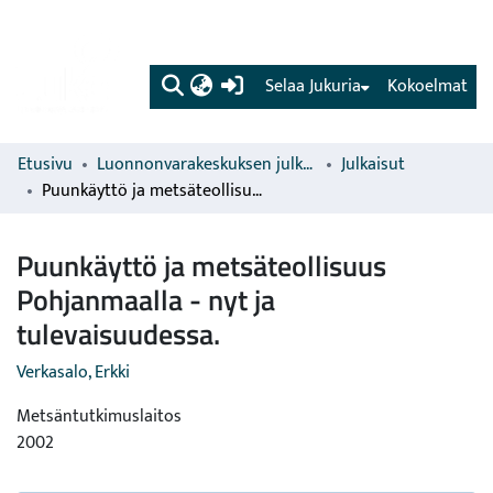
(current)
Selaa Jukuria
Kokoelmat
Etusivu
Luonnonvarakeskuksen julkaisut
Julkaisut
Puunkäyttö ja metsäteollisuus Pohjanmaalla - nyt ja tulevaisuudessa.
Puunkäyttö ja metsäteollisuus
Pohjanmaalla - nyt ja
tulevaisuudessa.
Verkasalo, Erkki
Metsäntutkimuslaitos
2002