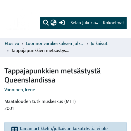
(current)
Selaa Jukuria
Kokoelmat
Etusivu
Luonnonvarakeskuksen julkaisut
Julkaisut
Tappajapunkkien metsästystä Queenslandissa
Tappajapunkkien metsästystä
Queenslandissa
Vänninen, Irene
Maatalouden tutkimuskeskus (MTT)
2001
Tämän artikkelin/julkaisun kokotekstiä ei ole