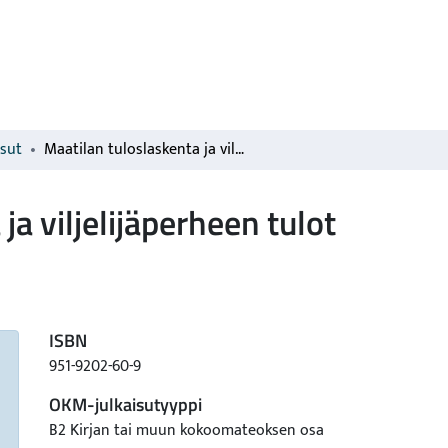
isut
Maatilan tuloslaskenta ja viljelijäperheen tulot
ja viljelijäperheen tulot
ISBN
951-9202-60-9
OKM-julkaisutyyppi
B2 Kirjan tai muun kokoomateoksen osa