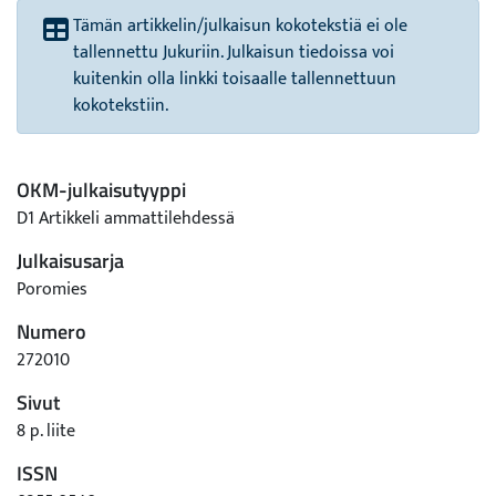
Tämän artikkelin/julkaisun kokotekstiä ei ole
tallennettu Jukuriin. Julkaisun tiedoissa voi
kuitenkin olla linkki toisaalle tallennettuun
kokotekstiin.
OKM-julkaisutyyppi
D1 Artikkeli ammattilehdessä
Julkaisusarja
Poromies
Numero
272010
Sivut
8 p. liite
ISSN