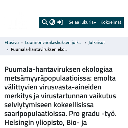
(current)
Selaa Jukuria
Kokoelmat
Etusivu
Luonnonvarakeskuksen julkaisut
Julkaisut
Puumala-hantaviruksen ekologiaa metsämyyräpopulaatioissa: emolta välittyvien virusvasta-aineiden merkitys ja virustartunnan vaikutus selviytymiseen kokeellisissa saaripopulaatioissa. Pro gradu -työ. Helsingin yliopisto, Bio- ja ympäristötieteiden laitos
Puumala-hantaviruksen ekologiaa
metsämyyräpopulaatioissa: emolta
välittyvien virusvasta-aineiden
merkitys ja virustartunnan vaikutus
selviytymiseen kokeellisissa
saaripopulaatioissa. Pro gradu -työ.
Helsingin yliopisto, Bio- ja