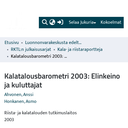
(current)
Selaa Jukuria
Kokoelmat
Etusivu
Luonnonvarakeskusta edeltävien organisaatioiden sarjat
RKTL:n julkaisusarjat
Kala- ja riistaraportteja
Kalatalousbarometri 2003: Elinkeino ja kuluttajat
Kalatalousbarometri 2003: Elinkeino
ja kuluttajat
Ahvonen, Anssi
Honkanen, Asmo
Riista- ja kalatalouden tutkimuslaitos
2003