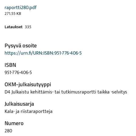
raportti280.pdf
271.55 KB
Lataukset
335
Pysyvä osoite
https://urn.fi/URN:ISBN:951-776-406-5
ISBN
951-776-406-5
OKM-julkaisutyyppi
D4 Julkaistu kehittämis- tai tutkimusraportti taikka -selvitys
Julkaisusarja
Kala- ja riistaraportteja
Numero
280