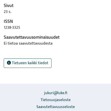
Sivut
23 s.
ISSN
1238-3325
Saavutettavuusominaisuudet
Ei tietoa saavutettavuudesta
Tietueen kaikki tiedot
jukuri@luke.fi
Tietosuojaseloste
Saavutettavuusseloste