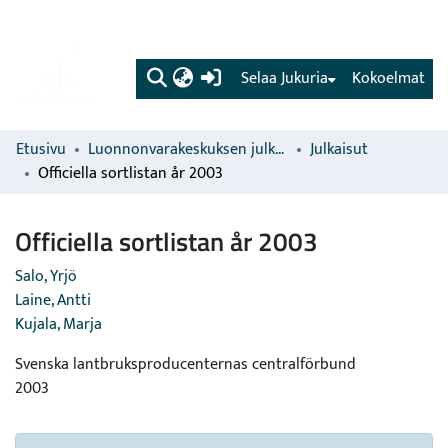
(current)
Selaa Jukuria
Kokoelmat
Etusivu
Luonnonvarakeskuksen julkaisut
Julkaisut
Officiella sortlistan år 2003
Officiella sortlistan år 2003
Salo, Yrjö
Laine, Antti
Kujala, Marja
Svenska lantbruksproducenternas centralförbund
2003