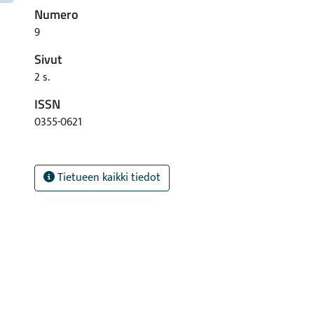
Numero
9
Sivut
2 s.
ISSN
0355-0621
Tietueen kaikki tiedot