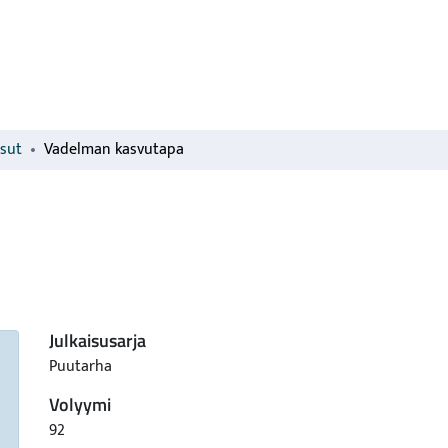
isut
Vadelman kasvutapa
Julkaisusarja
Puutarha
Volyymi
92