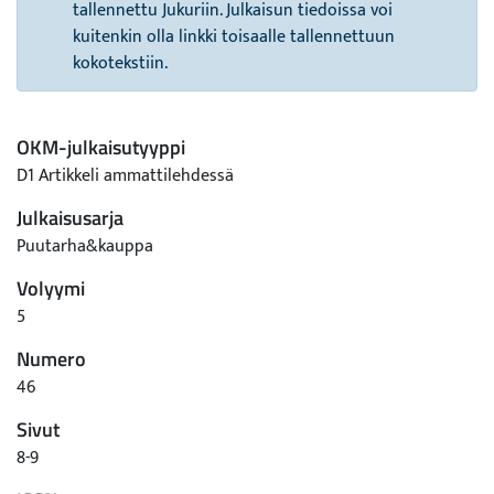
tallennettu Jukuriin. Julkaisun tiedoissa voi
kuitenkin olla linkki toisaalle tallennettuun
kokotekstiin.
OKM-julkaisutyyppi
D1 Artikkeli ammattilehdessä
Julkaisusarja
Puutarha&kauppa
Volyymi
5
Numero
46
Sivut
8-9