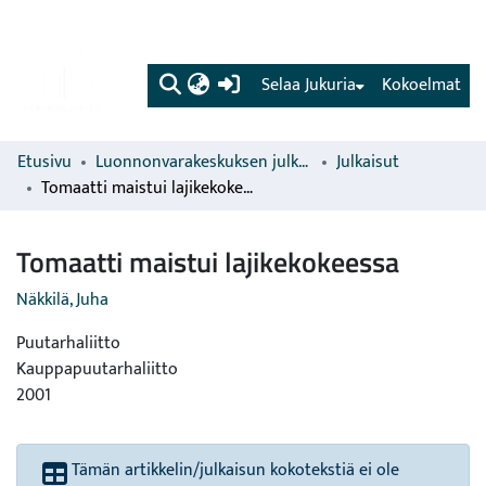
(current)
Selaa Jukuria
Kokoelmat
Etusivu
Luonnonvarakeskuksen julkaisut
Julkaisut
Tomaatti maistui lajikekokeessa
Tomaatti maistui lajikekokeessa
Näkkilä, Juha
Puutarhaliitto
Kauppapuutarhaliitto
2001
Tämän artikkelin/julkaisun kokotekstiä ei ole