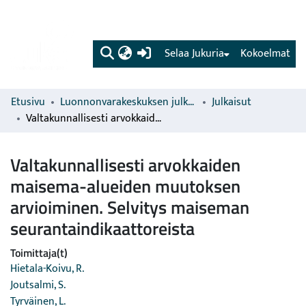
(current)
Selaa Jukuria
Kokoelmat
Etusivu
Luonnonvarakeskuksen julkaisut
Julkaisut
Valtakunnallisesti arvokkaiden maisema-alueiden muutoksen arvioiminen. Selvitys maiseman seurantaindikaattoreista
Valtakunnallisesti arvokkaiden
maisema-alueiden muutoksen
arvioiminen. Selvitys maiseman
seurantaindikaattoreista
Toimittaja(t)
Hietala-Koivu, R.
Joutsalmi, S.
Tyrväinen, L.