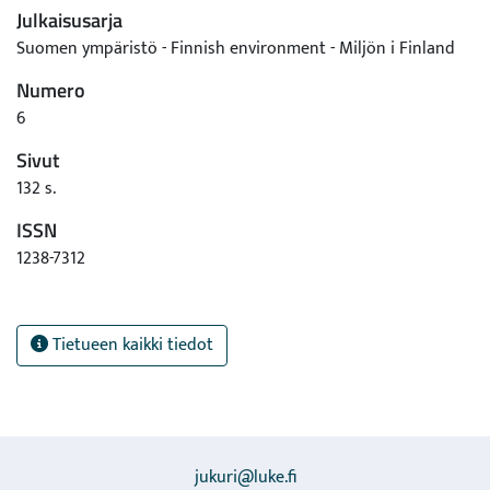
Julkaisusarja
Suomen ympäristö - Finnish environment - Miljön i Finland
Numero
6
Sivut
132 s.
ISSN
1238-7312
Tietueen kaikki tiedot
jukuri@luke.fi