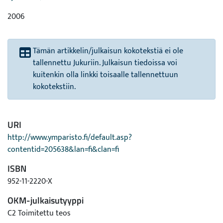
2006
Tämän artikkelin/julkaisun kokotekstiä ei ole
tallennettu Jukuriin. Julkaisun tiedoissa voi
kuitenkin olla linkki toisaalle tallennettuun
kokotekstiin.
URI
http://www.ymparisto.fi/default.asp?
contentid=205638&lan=fi&clan=fi
ISBN
952-11-2220-X
OKM-julkaisutyyppi
C2 Toimitettu teos