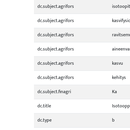
dc.subject.agrifors
isotoopi
dc.subject.agrifors
kasvifysi
dc.subject.agrifors
ravitsem
dc.subject.agrifors
aineenva
dc.subject.agrifors
kasvu
dc.subject.agrifors
kehitys
dc.subject.finagri
Ka
dc.title
Isotoopp
dc.type
b