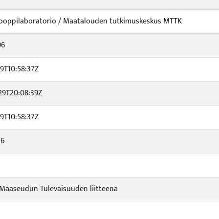
ooppilaboratorio / Maatalouden tutkimuskeskus MTTK
06
19T10:58:37Z
29T20:08:39Z
19T10:58:37Z
26
 Maaseudun Tulevaisuuden liitteenä