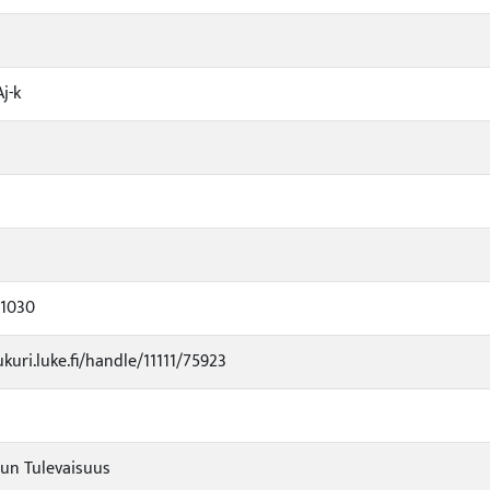
Aj-k
71030
ukuri.luke.fi/handle/11111/75923
un Tulevaisuus