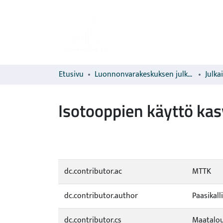
Etusivu
Luonnonvarakeskuksen julkaisut
Julka
Isotooppien käyttö kas
dc.contributor.ac
MTTK
dc.contributor.author
Paasikalli
dc.contributor.cs
Maatalou