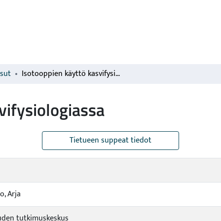
isut
Isotooppien käyttö kasvifysiologiassa
vifysiologiassa
Tietueen suppeat tiedot
o, Arja
den tutkimuskeskus