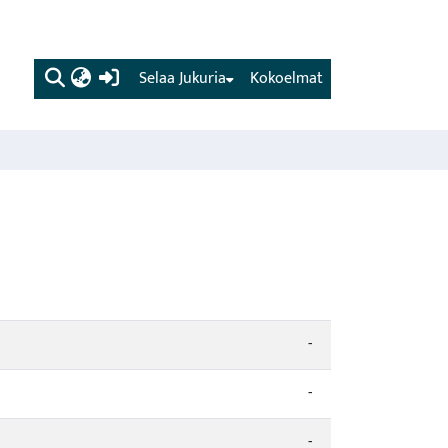
(current)
Selaa Jukuria
Kokoelmat
-
-
-