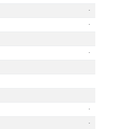
-
-
-
-
-