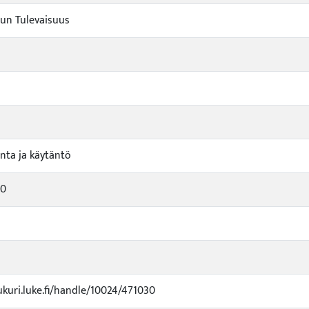
un Tulevaisuus
nta ja käytäntö
90
ukuri.luke.fi/handle/10024/471030