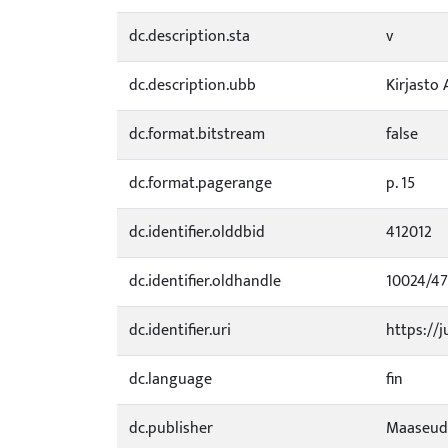
dc.description.sta
v
dc.description.ubb
Kirjasto 
dc.format.bitstream
false
dc.format.pagerange
p. 15
dc.identifier.olddbid
412012
dc.identifier.oldhandle
10024/4
dc.identifier.uri
https://j
dc.language
fin
dc.publisher
Maaseud