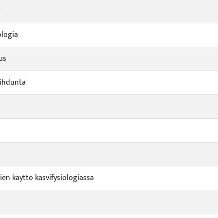
t
ologia
us
ihdunta
ien käyttö kasvifysiologiassa