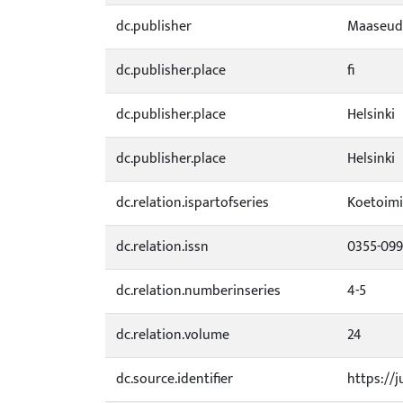
dc.publisher
Maaseud
dc.publisher.place
fi
dc.publisher.place
Helsinki
dc.publisher.place
Helsinki
dc.relation.ispartofseries
Koetoimi
dc.relation.issn
0355-09
dc.relation.numberinseries
4-5
dc.relation.volume
24
dc.source.identifier
https://j