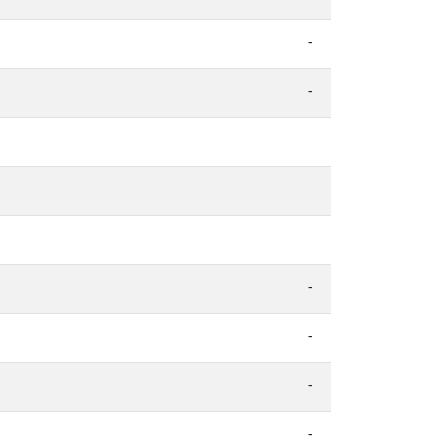
-
-
-
-
-
-