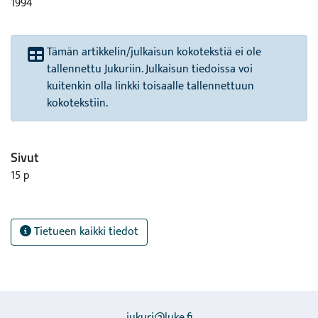
1994
Tämän artikkelin/julkaisun kokotekstiä ei ole
tallennettu Jukuriin. Julkaisun tiedoissa voi
kuitenkin olla linkki toisaalle tallennettuun
kokotekstiin.
Sivut
15 p
Tietueen kaikki tiedot
jukuri@luke.fi