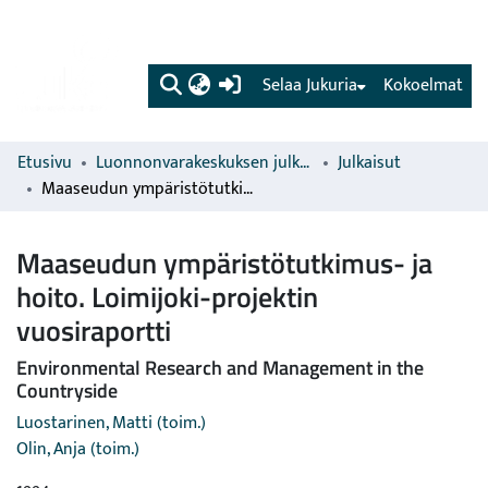
(current)
Selaa Jukuria
Kokoelmat
Etusivu
Luonnonvarakeskuksen julkaisut
Julkaisut
Maaseudun ympäristötutkimus- ja hoito. Loimijoki-projektin vuosiraportti
Maaseudun ympäristötutkimus- ja
hoito. Loimijoki-projektin
vuosiraportti
Environmental Research and Management in the
Countryside
Luostarinen, Matti (toim.)
Olin, Anja (toim.)