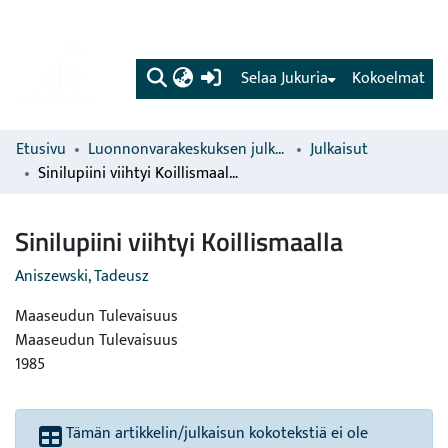
(current)
Selaa Jukuria
Kokoelmat
Etusivu
Luonnonvarakeskuksen julkaisut
Julkaisut
Sinilupiini viihtyi Koillismaalla
Sinilupiini viihtyi Koillismaalla
Aniszewski, Tadeusz
Maaseudun Tulevaisuus
Maaseudun Tulevaisuus
1985
Tämän artikkelin/julkaisun kokotekstiä ei ole