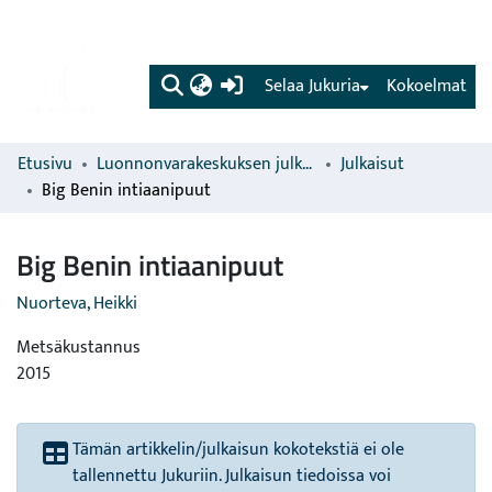
(current)
Selaa Jukuria
Kokoelmat
Etusivu
Luonnonvarakeskuksen julkaisut
Julkaisut
Big Benin intiaanipuut
Big Benin intiaanipuut
Nuorteva, Heikki
Metsäkustannus
2015
Tämän artikkelin/julkaisun kokotekstiä ei ole
tallennettu Jukuriin. Julkaisun tiedoissa voi