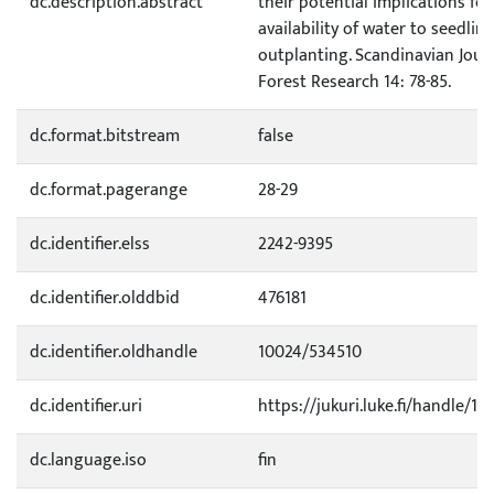
dc.description.abstract
their potential implications for
availability of water to seedling
outplanting. Scandinavian Jour
Forest Research 14: 78-85.
dc.format.bitstream
false
dc.format.pagerange
28-29
dc.identifier.elss
2242-9395
dc.identifier.olddbid
476181
dc.identifier.oldhandle
10024/534510
dc.identifier.uri
https://jukuri.luke.fi/handle/111
dc.language.iso
fin