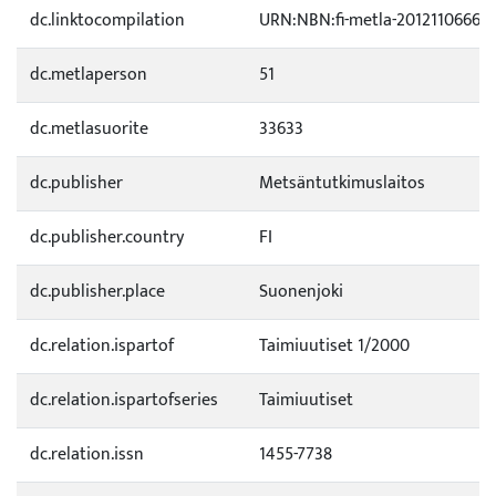
dc.linktocompilation
URN:NBN:fi-metla-20121106667
dc.metlaperson
51
dc.metlasuorite
33633
dc.publisher
Metsäntutkimuslaitos
dc.publisher.country
FI
dc.publisher.place
Suonenjoki
dc.relation.ispartof
Taimiuutiset 1/2000
dc.relation.ispartofseries
Taimiuutiset
dc.relation.issn
1455-7738