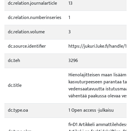
dc.relation.journalarticle
13
dc.relation.numberinseries
1
dc.relation.volume
3
dc.source.identifier
https://jukuri.luke.fi/handle/1
dc.teh
3296
Hienolajitteisen maan lisäämin
kasvuturpeeseen parantaa tai
dc.title
vedensaatavuutta istutusmaast
vähentää paakussa olevaa vesi
dc.type.oa
1 Open access -julkaisu
fi=D1 Artikkeli ammattilehdessä