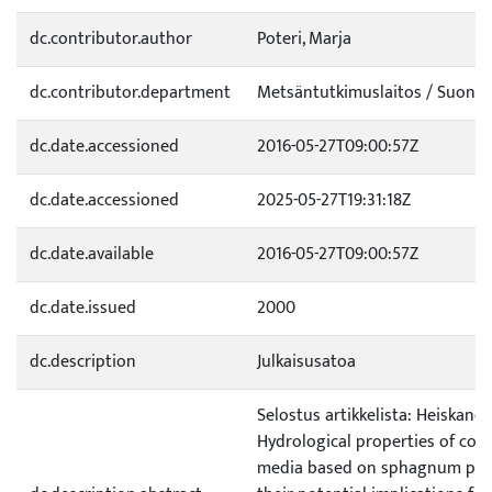
dc.contributor.author
Poteri, Marja
dc.contributor.department
Metsäntutkimuslaitos / Suonen
dc.date.accessioned
2016-05-27T09:00:57Z
dc.date.accessioned
2025-05-27T19:31:18Z
dc.date.available
2016-05-27T09:00:57Z
dc.date.issued
2000
dc.description
Julkaisusatoa
Selostus artikkelista: Heiskanen, 
Hydrological properties of con
media based on sphagnum pea