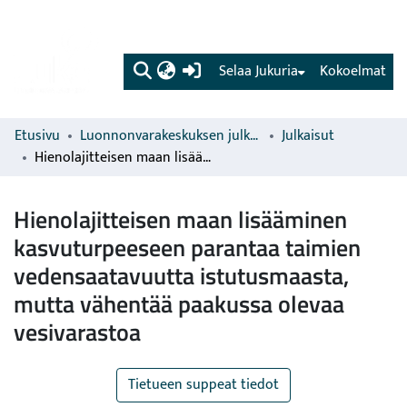
(current)
Selaa Jukuria
Kokoelmat
Etusivu
Luonnonvarakeskuksen julkaisut
Julkaisut
Hienolajitteisen maan lisääminen kasvuturpeeseen parantaa taimien vedensaatavuutta istutusmaasta, mutta vähentää paakussa olevaa vesivarastoa
Hienolajitteisen maan lisääminen
kasvuturpeeseen parantaa taimien
vedensaatavuutta istutusmaasta,
mutta vähentää paakussa olevaa
vesivarastoa
Tietueen suppeat tiedot