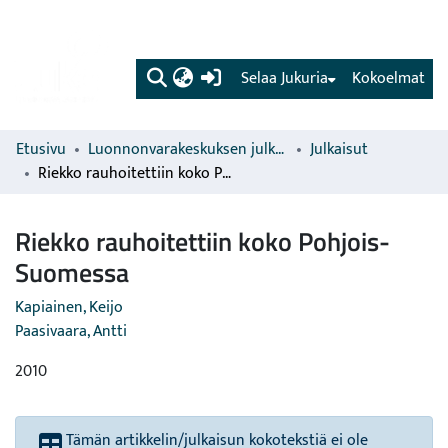
(current)
Selaa Jukuria
Kokoelmat
Etusivu
Luonnonvarakeskuksen julkaisut
Julkaisut
Riekko rauhoitettiin koko Pohjois-Suomessa
Riekko rauhoitettiin koko Pohjois-
Suomessa
Kapiainen, Keijo
Paasivaara, Antti
2010
Tämän artikkelin/julkaisun kokotekstiä ei ole