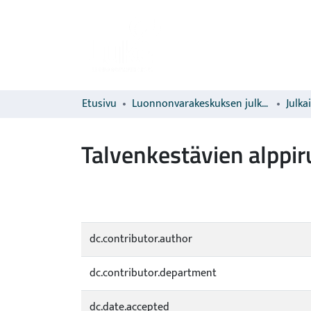
Etusivu
Luonnonvarakeskuksen julkaisut
Julka
Talvenkestävien alppir
dc.contributor.author
dc.contributor.department
dc.date.accepted