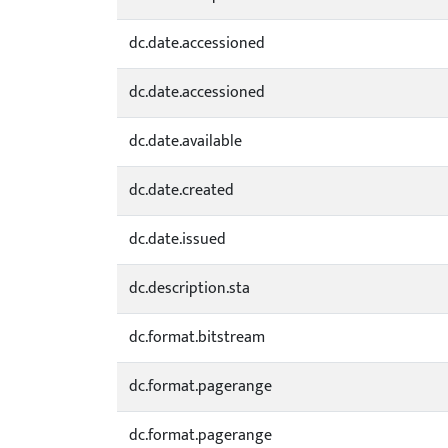
dc.date.accessioned
dc.date.accessioned
dc.date.available
dc.date.created
dc.date.issued
dc.description.sta
dc.format.bitstream
dc.format.pagerange
dc.format.pagerange