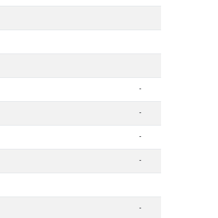
-
-
-
-
-