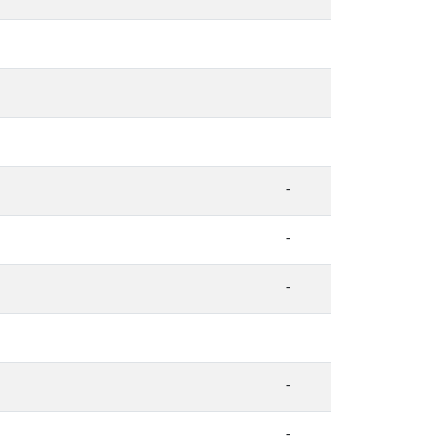
-
-
-
-
-