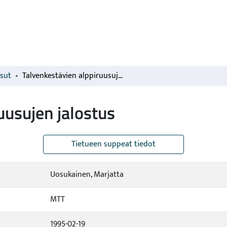
isut
Talvenkestävien alppiruusujen jalostus
uusujen jalostus
Tietueen suppeat tiedot
Uosukainen, Marjatta
MTT
1995-02-19