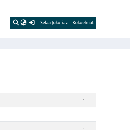
(current)
Selaa Jukuria
Kokoelmat
-
-
-