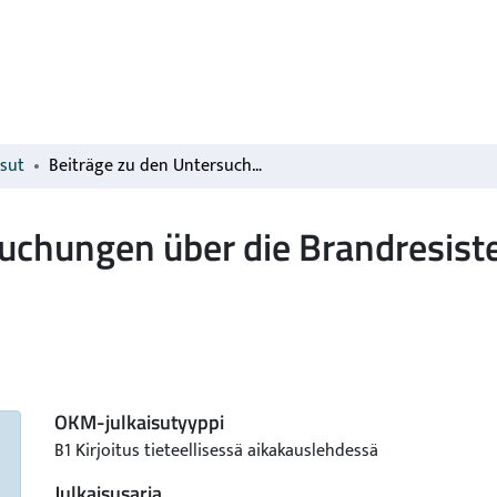
isut
Beiträge zu den Untersuchungen über die Brandresistenzzüchtung des hafers
suchungen über die Brandresis
OKM-julkaisutyyppi
B1 Kirjoitus tieteellisessä aikakauslehdessä
Julkaisusarja