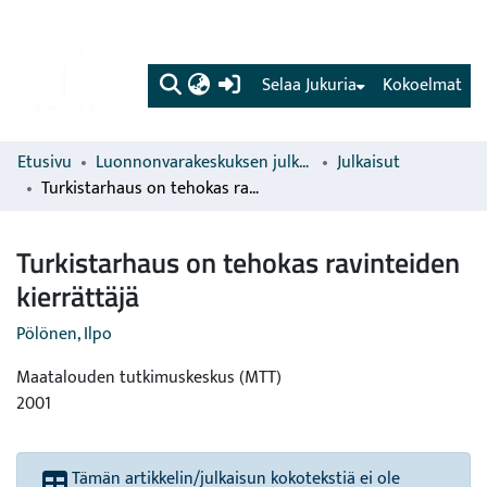
(current)
Selaa Jukuria
Kokoelmat
Etusivu
Luonnonvarakeskuksen julkaisut
Julkaisut
Turkistarhaus on tehokas ravinteiden kierrättäjä
Turkistarhaus on tehokas ravinteiden
kierrättäjä
Pölönen, Ilpo
Maatalouden tutkimuskeskus (MTT)
2001
Tämän artikkelin/julkaisun kokotekstiä ei ole