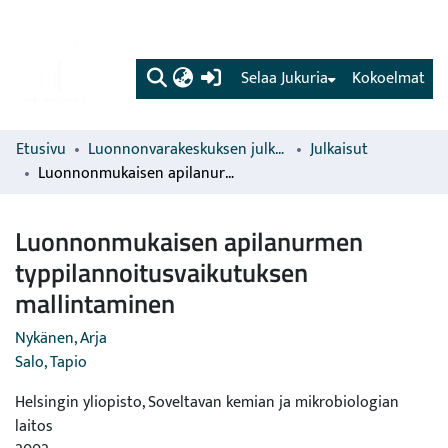
(current)
Selaa Jukuria
Kokoelmat
Etusivu
Luonnonvarakeskuksen julkaisut
Julkaisut
Luonnonmukaisen apilanurmen typpilannoitusvaikutuksen mallintaminen
Luonnonmukaisen apilanurmen
typpilannoitusvaikutuksen
mallintaminen
Nykänen, Arja
Salo, Tapio
Helsingin yliopisto, Soveltavan kemian ja mikrobiologian
laitos