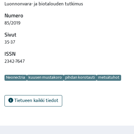
Luonnonvara- ja biotalouden tutkimus
Numero
85/2019
Sivut
35-37
ISSN
2342-7647
Avainsanat
Neonectria
kuusen mustakoro
pihdan korotauti
metsätuhot
Tietueen kaikki tiedot