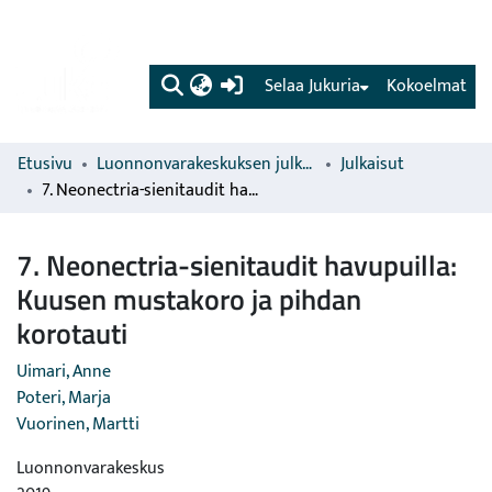
(current)
Selaa Jukuria
Kokoelmat
Etusivu
Luonnonvarakeskuksen julkaisut
Julkaisut
7. Neonectria-sienitaudit havupuilla: Kuusen mustakoro ja pihdan korotauti
7. Neonectria-sienitaudit havupuilla:
Kuusen mustakoro ja pihdan
korotauti
Uimari, Anne
Poteri, Marja
Vuorinen, Martti
Luonnonvarakeskus