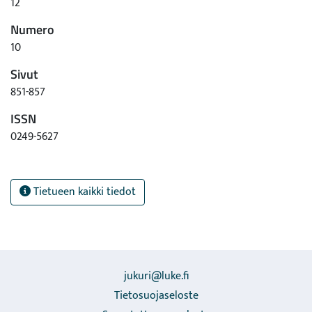
12
Numero
10
Sivut
851-857
ISSN
0249-5627
Tietueen kaikki tiedot
jukuri@luke.fi
Tietosuojaseloste