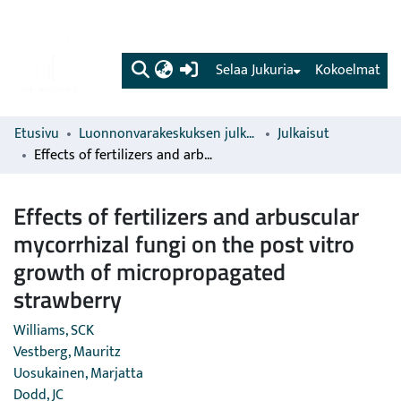
(current)
Selaa Jukuria
Kokoelmat
Etusivu
Luonnonvarakeskuksen julkaisut
Julkaisut
Effects of fertilizers and arbuscular mycorrhizal fungi on the post vitro growth of micropropagated strawberry
Effects of fertilizers and arbuscular
mycorrhizal fungi on the post vitro
growth of micropropagated
strawberry
Williams, SCK
Vestberg, Mauritz
Uosukainen, Marjatta
Dodd, JC