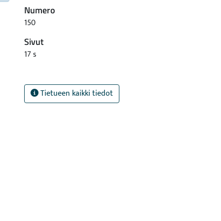
Numero
150
Sivut
17 s
Tietueen kaikki tiedot