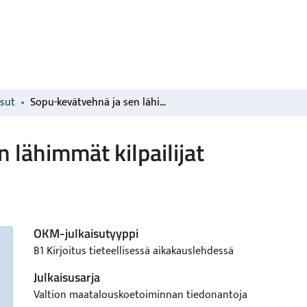
isut
Sopu-kevätvehnä ja sen lähimmät kilpailijat
 lähimmät kilpailijat
OKM-julkaisutyyppi
B1 Kirjoitus tieteellisessä aikakauslehdessä
Julkaisusarja
Valtion maatalouskoetoiminnan tiedonantoja