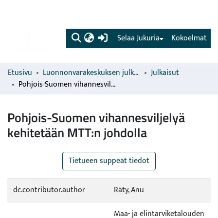
(current)
Selaa Jukuria
Kokoelmat
Etusivu
Luonnonvarakeskuksen julkaisut
Julkaisut
Pohjois-Suomen vihannesviljelyä kehitetään MTT:n johdolla
Pohjois-Suomen vihannesviljelyä
kehitetään MTT:n johdolla
Tietueen suppeat tiedot
dc.contributor.author
Räty, Anu
Maa- ja elintarviketalouden