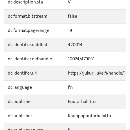
dc.description.sta
V
dc.format.bitstream
false
dc.format.pagerange
19
dc.identifier.olddbid
420014
dc.identifier.oldhandle
10024/479031
dc.identifier.uri
https://jukuri.luke.fi/handle/11
dc.language
fin
dc.publisher
Puutarhaliitto
dc.publisher
Kauppapuutarhaliitto