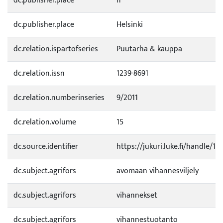
dc.publisher.place
fi
dc.publisher.place
Helsinki
dc.relation.ispartofseries
Puutarha & kauppa
dc.relation.issn
1239-8691
dc.relation.numberinseries
9/2011
dc.relation.volume
15
dc.source.identifier
https://jukuri.luke.fi/handle/1
dc.subject.agrifors
avomaan vihannesviljely
dc.subject.agrifors
vihannekset
dc.subject.agrifors
vihannestuotanto