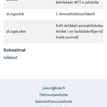
kehitetään MTT:n johdolla
dc.type.bib
5. Ammattilehtiartikkelit
fi=D1 Artikkeli ammattilehdessä
dc.type.okm
Artikel i en facktidskrift|en=D1 A
trade journal|
Kokoelmat
Julkaisut
jukuri@luke.fi
Tietosuojaseloste
Saavutettavuusseloste