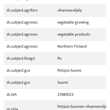
dc.subject.agrifors
vihannesviljely
dc.subject.agrovoc
vegetable growing
dc.subject.agrovoc
vegetable products
dc.subject.agrovoc
Northern Finland
dc.subject.finagri
Pu
dc.subject.gcx
Pohjois-Suomi
dc.subject.gcx
Suomi
dc.teh
21080023
Pohjois-Suomen vihannesviljely
dc.title