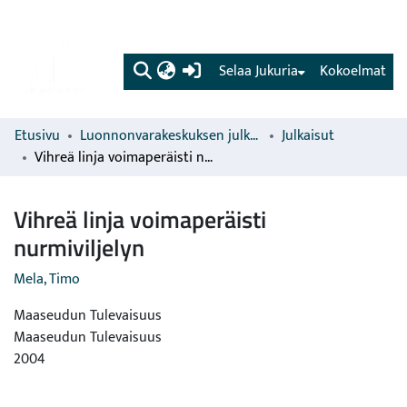
(current)
Selaa Jukuria
Kokoelmat
Etusivu
Luonnonvarakeskuksen julkaisut
Julkaisut
Vihreä linja voimaperäisti nurmiviljelyn
Vihreä linja voimaperäisti
nurmiviljelyn
Mela, Timo
Maaseudun Tulevaisuus
Maaseudun Tulevaisuus
2004