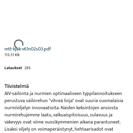
Ladataan...
mtt-kjak-v61n02s03.pdf
113.51 KB
Lataukset
283
Tiivistelmä
AIV-säilöntä ja nurmien optimaaliseen typpilannoitukseen
perustuva säilörehun "vihreä linja" ovat suuria suomalaisia
nurmiviljelyn innovaatioita. Näiden keksintöjen ansiosta
nurmirehujemme laatu, valkuaispitoisuus, sulavuus ja
väkevyys ovat viime vuosikymmenien aikana parantuneet.
Lisäksi viljely on voimaperäistynyt, hehtaarisadot ovat