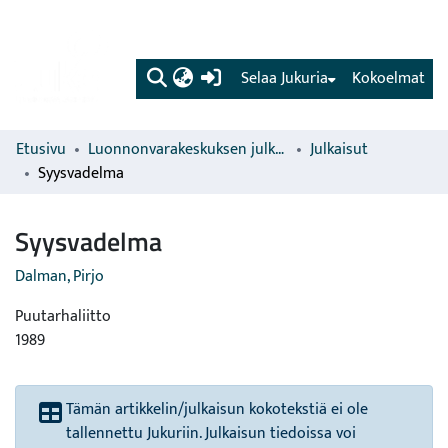
(current)
Selaa Jukuria
Kokoelmat
Etusivu
Luonnonvarakeskuksen julkaisut
Julkaisut
Syysvadelma
Syysvadelma
Dalman, Pirjo
Puutarhaliitto
1989
Tämän artikkelin/julkaisun kokotekstiä ei ole
tallennettu Jukuriin. Julkaisun tiedoissa voi