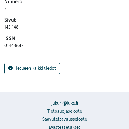
Numero
2
Sivut
143-148
ISSN
0144-8617
Tietueen kaikki tiedot
jukuri@luke.fi
Tietosuojaseloste
Saavutettavuusseloste
Evästeasetukset