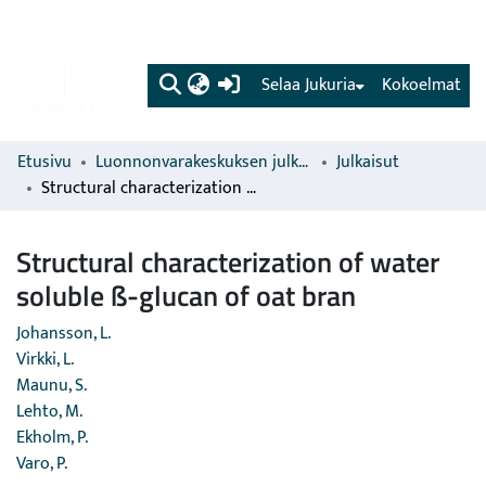
(current)
Selaa Jukuria
Kokoelmat
Etusivu
Luonnonvarakeskuksen julkaisut
Julkaisut
Structural characterization of water soluble ß-glucan of oat bran
Structural characterization of water
soluble ß-glucan of oat bran
Johansson, L.
Virkki, L.
Maunu, S.
Lehto, M.
Ekholm, P.
Varo, P.