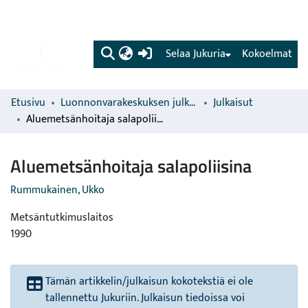
(current)
Selaa Jukuria
Kokoelmat
Etusivu
Luonnonvarakeskuksen julkaisut
Julkaisut
Aluemetsänhoitaja salapoliisina
Aluemetsänhoitaja salapoliisina
Rummukainen, Ukko
Metsäntutkimuslaitos
1990
Tämän artikkelin/julkaisun kokotekstiä ei ole
tallennettu Jukuriin. Julkaisun tiedoissa voi