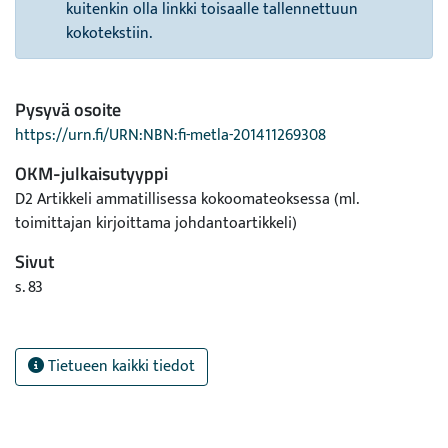
kuitenkin olla linkki toisaalle tallennettuun
kokotekstiin.
Pysyvä osoite
https://urn.fi/URN:NBN:fi-metla-201411269308
OKM-julkaisutyyppi
D2 Artikkeli ammatillisessa kokoomateoksessa (ml.
toimittajan kirjoittama johdantoartikkeli)
Sivut
s. 83
Tietueen kaikki tiedot