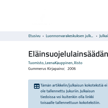
Etusivu
Luonnonvarakeskuksen julkaisut
Julka
Eläinsuojelulainsäädän
Tuomisto, Leena
Kauppinen, Risto
Gummerus Kirjapaino
2006
Tämän artikkelin/julkaisun kokotekstiä ei
ole tallennettu Jukuriin. Julkaisun
tiedoissa voi kuitenkin olla linkki
toisaalle tallennettuun kokotekstiin.