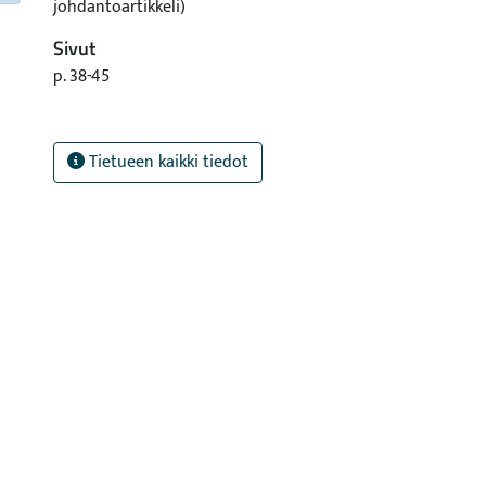
johdantoartikkeli)
Sivut
p. 38-45
Tietueen kaikki tiedot