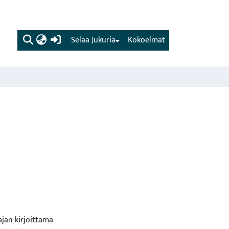
(current)
Selaa Jukuria
Kokoelmat
ajan kirjoittama