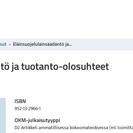
isut
Eläinsuojelulainsäädäntö ja tuotanto-olosuhteet
tö ja tuotanto-olosuhteet
ISBN
952-13-2966-1
OKM-julkaisutyyppi
D2 Artikkeli ammatillisessa kokoomateoksessa (ml. toimitt