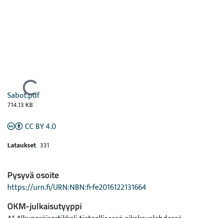
Ladataan...
Sabot.pdf
714.13 KB
CC BY 4.0
Lataukset
331
Pysyvä osoite
https://urn.fi/URN:NBN:fi-fe2016122131664
OKM-julkaisutyyppi