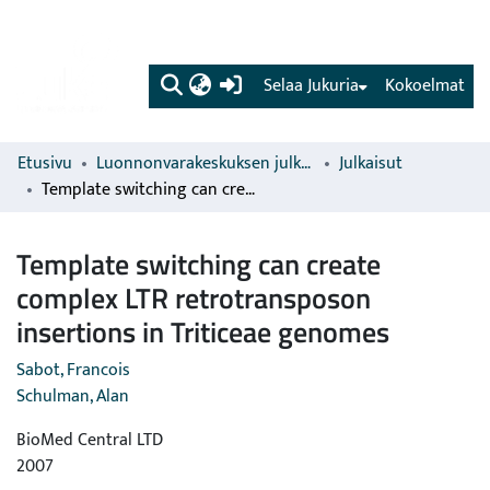
(current)
Selaa Jukuria
Kokoelmat
Etusivu
Luonnonvarakeskuksen julkaisut
Julkaisut
Template switching can create complex LTR retrotransposon insertions in Triticeae genomes
Template switching can create
complex LTR retrotransposon
insertions in Triticeae genomes
Sabot, Francois
Schulman, Alan
BioMed Central LTD
2007