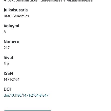
A1 Alkuperäisartikkeli tieteellisessä aikakauslehdessä
Julkaisusarja
BMC Genomics
Volyymi
8
Numero
247
Sivut
5 p
ISSN
1471-2164
DOI
doi:10.1186/1471-2164-8-247