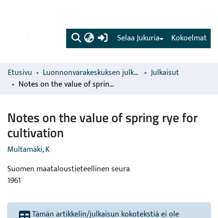
(current)
Selaa Jukuria
Kokoelmat
Etusivu
Luonnonvarakeskuksen julkaisut
Julkaisut
Notes on the value of spring rye for cultivation
Notes on the value of spring rye for
cultivation
Multamäki, K
Suomen maataloustieteellinen seura
1961
Tämän artikkelin/julkaisun kokotekstiä ei ole