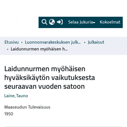
(current)
Selaa Jukuria
Kokoelmat
Etusivu
Luonnonvarakeskuksen julkaisut
Julkaisut
Laidunnurmen myöhäisen hyväksikäytön vaikutuksesta seuraavan vuoden satoon
Laidunnurmen myöhäisen
hyväksikäytön vaikutuksesta
seuraavan vuoden satoon
Laine, Tauno
Maaseudun Tulevaisuus
1950