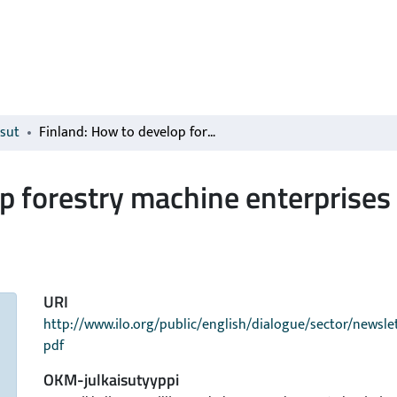
isut
Finland: How to develop forestry machine enterprises - a holistic approach
p forestry machine enterprises 
URI
http://www.ilo.org/public/english/dialogue/sector/newsle
pdf
OKM-julkaisutyyppi