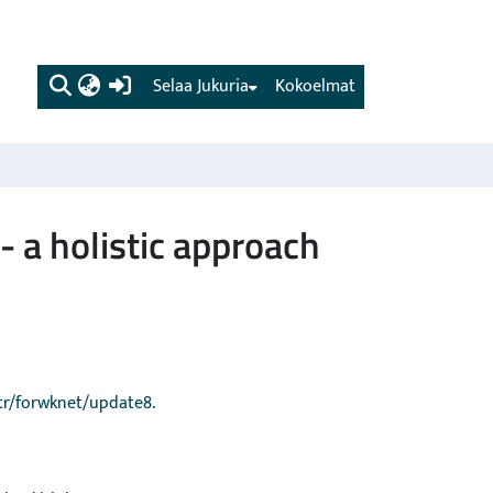
(current)
Selaa Jukuria
Kokoelmat
- a holistic approach
tr/forwknet/update8.